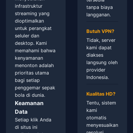
infrastruktur
tanpa biaya
streaming yang
langganan.
dioptimalkan
untuk perangkat
Butuh VPN?
seluler dan
Tidak, server
desktop. Kami
kami dapat
memahami bahwa
diakses
kenyamanan
langsung oleh
menonton adalah
provider
prioritas utama
Indonesia.
bagi setiap
penggemar sepak
Kualitas HD?
bola di dunia.
Keamanan
Tentu, sistem
kami
Data
otomatis
Setiap klik Anda
menyesuaikan
di situs ini
resolusi