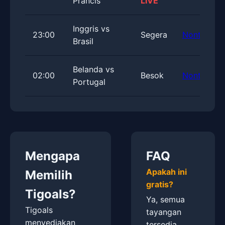
Prancis
LIVE
Inggris vs
23:00
Segera
Nonton
Brasil
Belanda vs
02:00
Besok
Nonton
Portugal
Mengapa
FAQ
Apakah ini
Memilih
gratis?
Tigoals?
Ya, semua
Tigoals
tayangan
menyediakan
tersedia