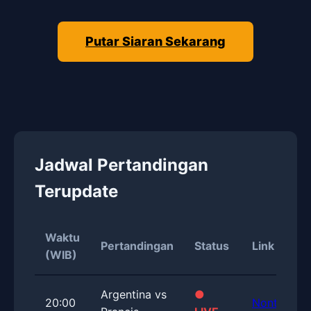
Putar Siaran Sekarang
Jadwal Pertandingan
Terupdate
Waktu
Pertandingan
Status
Link
(WIB)
Argentina vs
●
20:00
Nonton